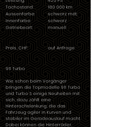
Leistung:
420 PS
Tachostand:
180 000 km
Aussenfarbe:
schwarz mét.
Innenfarbe:
schwarz
Getriebeart:
manuell
Preis, CHF:
auf Anfrage
911 Turbo
Wie schon beim Vorgänger
bringen die Topmodelle 911 Turbo
und Turbo S einige Neuheiten mit
sich, dazu zählt eine
Hinterachslenkung, die das
Fahrzeug agiler in Kurven und
stabiler im Geradeauslauf macht.
Dabei können die Hinterräder,