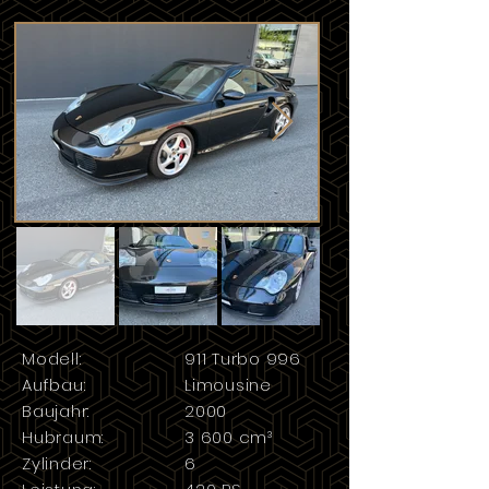
Modell:
911 Turbo 996
Aufbau:
Limousine
Baujahr:
2000
Hubraum:
3 600
cm³
Zylinder:
6