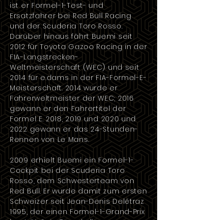
ist er Formel-1-Test- und
Ersatzfahrer bei
Red Bull Racing
und der Scuderia Toro Rosso.
Darüber hinaus fährt Buemi seit
2012 für
Toyota Gazoo Racing
in der
FIA-Langstrecken-
Weltmeisterschaft
(WEC) und seit
2014 für
e.dams
in der
FIA-Formel-E-
Meisterschaft
. 2014 wurde er
Fahrerweltmeister der WEC; 2016
gewann er den Fahrertitel der
Formel E.
2018
,
2019
und
2020
und
2022
gewann er das
24-Stunden-
Rennen von Le Mans
.
2009
erhielt Buemi ein Formel-1-
Cockpit bei der
Scuderia Toro
Rosso
, dem Schwesterteam von
Red Bull. Er wurde damit zum ersten
Schweizer seit
Jean-Denis Delétraz
1995
, der einen Formel-1-Grand-Prix