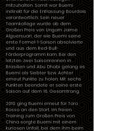
mitzuhalten. Somit war Buemi
indirekt für die Entlassung Bourdais
verantwortlich. Sein neuer
Teamkollege wurde ab dem
Großen Preis von Ungarn
Jaime
Alguersuari
, der wie Buemi seine
erste Formel-1-Saison absolvierte
und aus dem Red-Bull-
Förderprogramm kam. Bei den
letzten zwei Saisonrennen in
Brasilien
und
Abu Dhabi
gelang es
Buemi als Siebter bzw. Achter
erneut Punkte zu holen. Mit sechs
Punkten beendete er seine erste
Saison auf dem 16. Gesamtrang.
2010
ging Buemi erneut für Toro
Rosso an den Start. Im freien
Training zum
Großen Preis von
China
sorgte Buemi mit einem
kuriosen Unfall, bei dem ihm beim