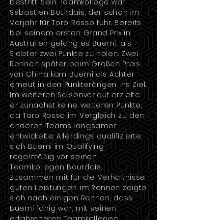
bestritt. Sein Teamkollege war
Sébastien Bourdais
, der schon im
Vorjahr für Toro Rosso fuhr. Bereits
bei seinem ersten Grand Prix in
Australien
gelang es Buemi, als
Siebter zwei Punkte zu holen. Zwei
Rennen später beim
Großen Preis
von China
kam Buemi als Achter
erneut in den Punkterängen ins Ziel.
Im weiteren Saisonverlauf erzielte
er zunächst keine weiteren Punkte,
da Toro Rosso im Vergleich zu den
anderen Teams langsamer
entwickelte. Allerdings qualifizierte
sich Buemi im Qualifying
regelmäßig vor seinen
Teamkollegen Bourdais.
Zusammen mit für die Verhältnisse
guten Leistungen im Rennen zeigte
sich nach einigen Rennen, dass
Buemi fähig war, mit seinen
erfahreneren Teamkollegen