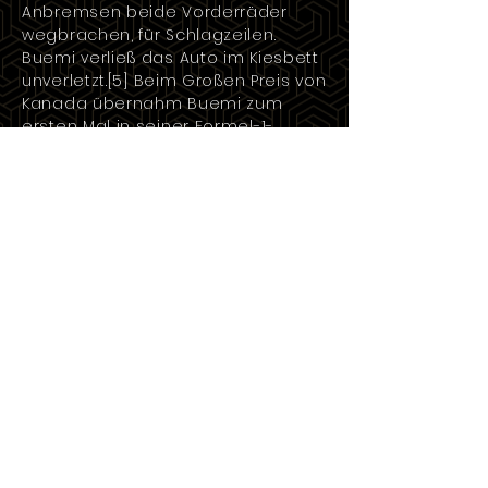
Anbremsen beide Vorderräder
wegbrachen, für Schlagzeilen.
Buemi verließ das Auto im Kiesbett
unverletzt.
[5]
Beim
Großen Preis von
Kanada
übernahm Buemi zum
ersten Mal in seiner Formel-1-
Karriere die Führung eines Rennens
und behielt diese für eine Runde.
Außerdem erzielte er mit einem
achten Platz seine beste
Saisonplatzierung. Am Saisonende
belegte er erneut den 16. Platz in
der Fahrerweltmeisterschaft. Mit
acht zu fünf Punkten setzte er sich
intern erneut gegen Alguersuari
durch.
2011
absolvierte Buemi für Toro
Rosso seine dritte Formel-1-Saison.
Er erreichte mit zwei achten
Plätzen in
Australien
und
Ungarn