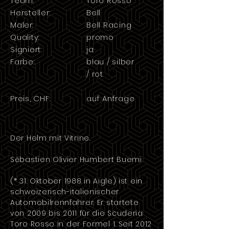
Team:
Toro Rosso
Hersteller:
Bell
Maler:
Bell Racing
Quality:
promo
Signiert:
ja
Farbe:
blau / silber
/ rot
Preis, CHF:
auf Anfrage
Der Helm mit Vitrine.
Sébastien Olivier Humbert Buemi
(*
31. Oktober
1988
in
Aigle
) ist ein
schweizerisch
-
italienischer
Automobilrennfahrer
. Er startete
von 2009 bis 2011 für die
Scuderia
Toro Rosso
in der
Formel 1
. Seit 2012